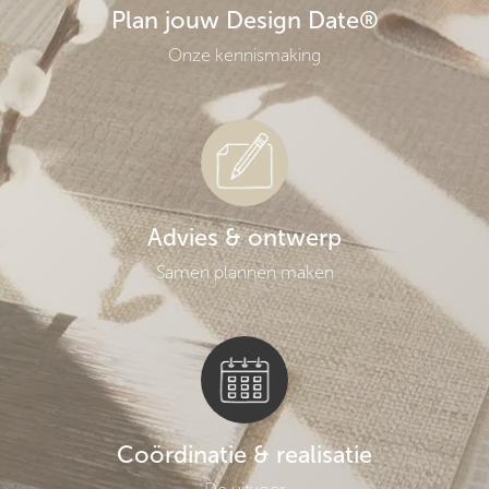
Plan jouw Design Date®
Onze kennismaking
Advies & ontwerp
Samen plannen maken
Coördinatie & realisatie