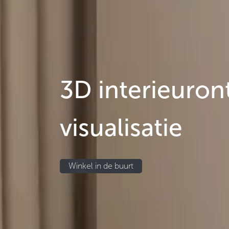
3D interieuro
visualisatie
Winkel in de buurt​​