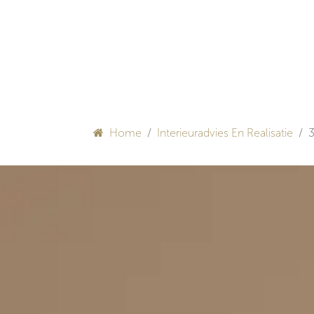
Overslaan naar inhoud
HULP BIJ INRICHTEN
Home
Interieuradvies En Realisatie
3