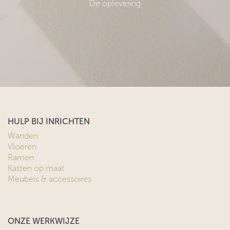
Samen plannen maken
Coördinatie & realisatie
De uitvoer
Geniet van jouw thuis
De oplevering