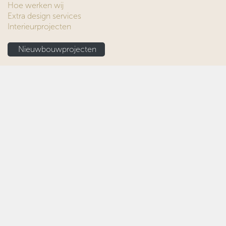
HULP BIJ INRICHTEN
Wanden
Vloeren
Ramen
Kasten op maat
Meubels & accessoires
ONZE WERKWIJZE
Hoe werken wij