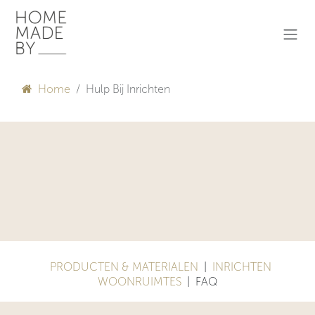
Overslaan naar inhoud
Home
Hulp Bij Inrichten
PRODUCTEN & MATERIALEN
|
INRICHTEN
WOONRUIMTES
| FAQ