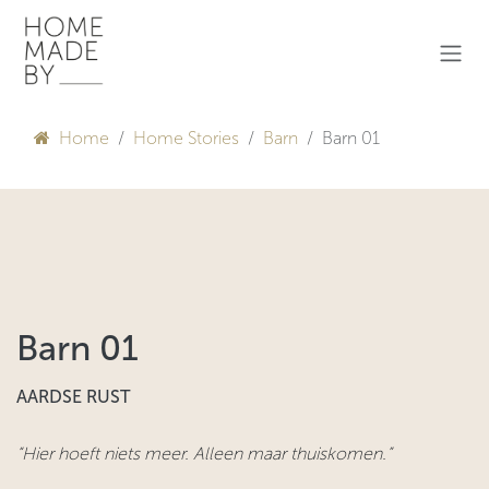
Overslaan naar inhoud
Home
Home Stories
Barn
Barn 01
Barn 01
AARDSE RUST
“Hier hoeft niets meer. Alleen maar thuiskomen.”