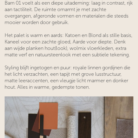
Barn 01 voelt als een diepe uitademing: laag in contrast, rijk
aan tactiliteit. De ruimte omarmt je met zachte
overgangen, afgeronde vormen en materialen die steeds
mooier worden door gebruik.
Het palet is warm en aards: Katoen en Blond als stille basis,
Kaneel voor een zachte gloed, Aarde voor diepte. Denk
aan wijde planken hout(look), wolmix vloerkleden, extra
matte verf en natuursteenlook met een subtiele tekening.
Styling blijft ingetogen en puur: royale linnen gordijnen die
het licht verzachten, een tapijt met grove lusstructuur,
matte leeraccenten, een vleugje licht marmer en donker
hout. Alles in warme, gedempte tonen.