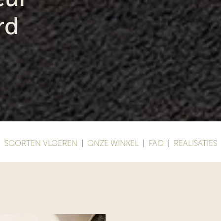
rd
SOORTEN VLOEREN
|
ONZE WINKEL
|
FAQ
|
REALISATIES