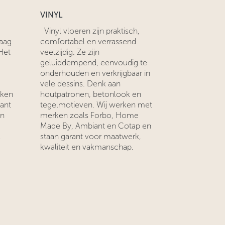
VINYL
Vinyl vloeren zijn praktisch,
laag
comfortabel en verrassend
Het
veelzijdig. Ze zijn
geluiddempend, eenvoudig te
onderhouden en verkrijgbaar in
vele dessins. Denk aan
rken
houtpatronen, betonlook en
ant
tegelmotieven. Wij werken met
en
merken zoals Forbo, Home
Made By, Ambiant en Cotap en
l
staan garant voor maatwerk,
kwaliteit en vakmanschap.