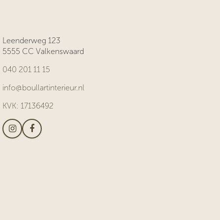
Leenderweg 123
5555 CC Valkenswaard
040 201 11 15
info@boullartinterieur.nl
KVK: 17136492