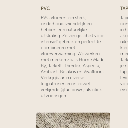
PVC
TAP
PVC vloeren zijn sterk,
Tap
onderhoudsvriendelijk en
com
hebben een natuurlijke
in h
uitstraling. Ze zijn geschikt voor
akoe
intensief gebruik en perfect te
uit
combineren met
kle
vloerverwarming. Wij werken
mer
met merken zoals Home Made
Tar
By, Tarkett, Therdex, Aspecta,
je 
Ambiant, Belakos en Vivafloors.
tapi
Verkrijgbaar in diverse
lev
legpatronen en in zowel
voo
verlijmde (glue down) als click
eind
uitvoeringen.