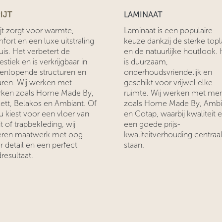
IJT
LAMINAAT
ijt zorgt voor warmte,
Laminaat is een populaire
fort en een luxe uitstraling
keuze dankzij de sterke top
uis. Het verbetert de
en de natuurlijke houtlook. 
stiek en is verkrijgbaar in
is duurzaam,
eenlopende structuren en
onderhoudsvriendelijk en
uren. Wij werken met
geschikt voor vrijwel elke
ken zoals Home Made By,
ruimte. Wij werken met me
kett, Belakos en Ambiant. Of
zoals Home Made By, Ambi
nu kiest voor een vloer van
en Cotap, waarbij kwaliteit 
jt of trapbekleding, wij
een goede prijs-
eren maatwerk met oog
kwaliteitverhouding centraa
r detail en een perfect
staan.
resultaat.