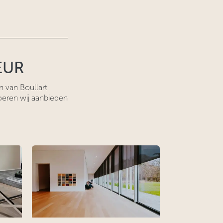
EUR
n van Boullart
oeren wij aanbieden