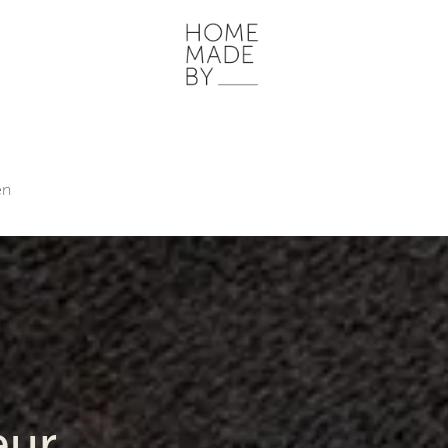
ONZE WERKWIJZE
HOME STORIES
WOONRUIMTES
INSPI
en
ieur