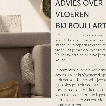
ADVIES OVER
VLOEREN
BIJ BOULLAR
Of je nu je hele woning opnieu
specifieke ruimte aanpakt: de 
interieur en bepaalt in grote m
vloer kies je dan ook niet zomaa
Valkenswaard helpen we je gra
keuze.
In onze winkel ben je welkom
advies, volledig afgestemd o
ook eenvoudig een vrijblijven
dit adviesgesprek neemt onze 
samen met jou te kijken naar de 
waarin de vloer komt te ligge
ben je verzekerd van een vloer 
manier van wonen.